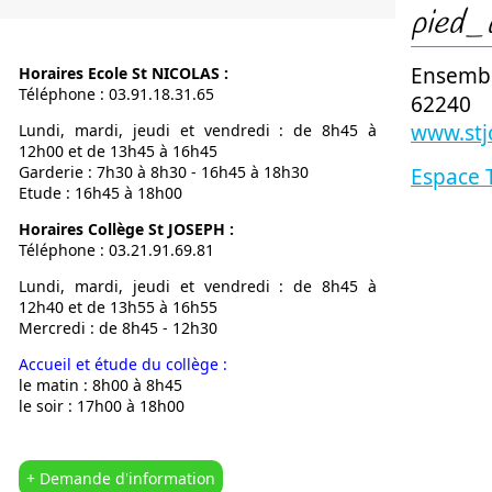
pied_
Notre Proje
Calendrier
Ensembl
Horaires Ecole St NICOLAS :
L’OGEC
Téléphone : 03.91.18.31.65
62240
L’APEL
www.stj
Lundi, mardi, jeudi et vendredi : de 8h45 à
Nous situer
12h00 et de 13h45 à 16h45
Garderie : 7h30 à 8h30 - 16h45 à 18h30
Espace 
Etude : 16h45 à 18h00
Horaires Collège St JOSEPH :
Téléphone : 03.21.91.69.81
Lundi, mardi, jeudi et vendredi : de 8h45 à
12h40 et de 13h55 à 16h55
Mercredi : de 8h45 - 12h30
Accueil et étude du collège :
le matin : 8h00 à 8h45
le soir : 17h00 à 18h00
+ Demande d'information