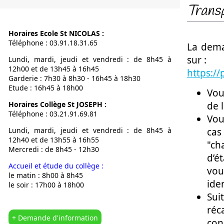
Trans
Notre Proje
Calendrier
Horaires Ecole St NICOLAS :
L’OGEC
Téléphone : 03.91.18.31.65
La dema
L’APEL
sur :
Lundi, mardi, jeudi et vendredi : de 8h45 à
Nous situer
12h00 et de 13h45 à 16h45
https://
Garderie : 7h30 à 8h30 - 16h45 à 18h30
Etude : 16h45 à 18h00
Vou
de 
Horaires Collège St JOSEPH :
Téléphone : 03.21.91.69.81
Vou
ca
Lundi, mardi, jeudi et vendredi : de 8h45 à
12h40 et de 13h55 à 16h55
"c
Mercredi : de 8h45 - 12h30
d’é
Accueil et étude du collège :
vou
le matin : 8h00 à 8h45
ide
le soir : 17h00 à 18h00
Sui
réc
+ Demande d'information
con