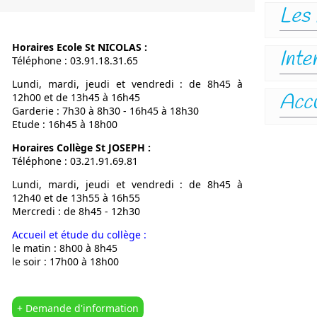
Les 
Notre Proje
Calendrier
Horaires Ecole St NICOLAS :
L’OGEC
Inte
Téléphone : 03.91.18.31.65
L’APEL
Lundi, mardi, jeudi et vendredi : de 8h45 à
Nous situer
Accu
12h00 et de 13h45 à 16h45
Garderie : 7h30 à 8h30 - 16h45 à 18h30
Etude : 16h45 à 18h00
Horaires Collège St JOSEPH :
Téléphone : 03.21.91.69.81
Lundi, mardi, jeudi et vendredi : de 8h45 à
12h40 et de 13h55 à 16h55
Mercredi : de 8h45 - 12h30
Accueil et étude du collège :
le matin : 8h00 à 8h45
le soir : 17h00 à 18h00
+ Demande d'information